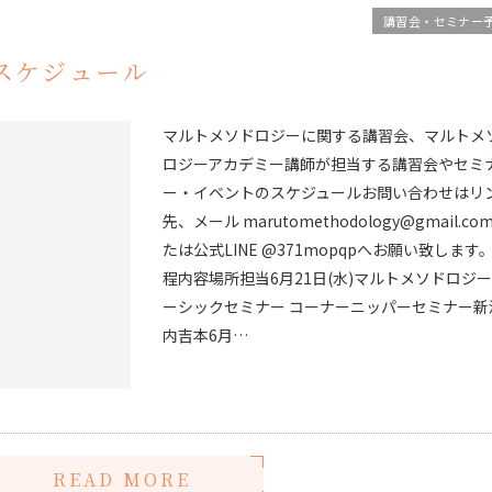
講習会・セミナー
スケジュール
マルトメソドロジーに関する講習会、マルトメ
ロジーアカデミー講師が担当する講習会やセミ
ー・イベントのスケジュールお問い合わせはリ
先、メール marutomethodology@gmail.co
たは公式LINE @371mopqpへお願い致します。
程内容場所担当6月21日(水)マルトメソドロジ
ーシックセミナー コーナーニッパーセミナー新
内吉本6月…
READ MORE