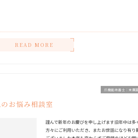
READ MORE
爪機能改善士：末廣
爪のお悩み相談室
謹んで新年のお慶びを申し上げます旧年中は多
方々にご利用いただき、またお世話になり有り
ございました本年も変わらずご愛顧のほどお願