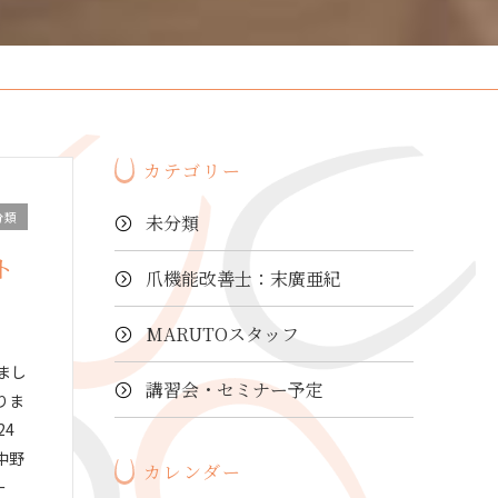
カテゴリー
分類
未分類
ト
爪機能改善士：末廣亜紀
MARUTOスタッフ
まし
講習会・セミナー予定
りま
24
中野
カレンダー
ー