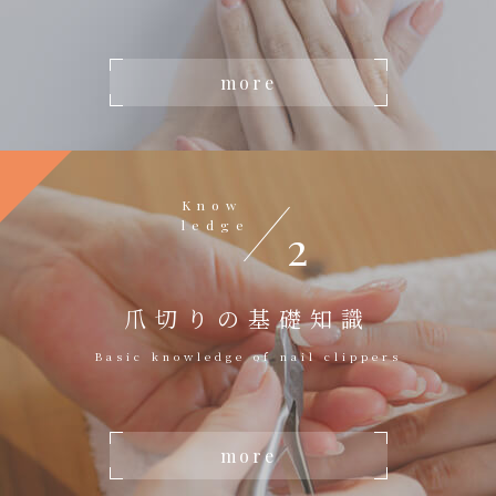
more
Know
ledge
2
爪切りの基礎知識
Basic knowledge of nail clippers
more