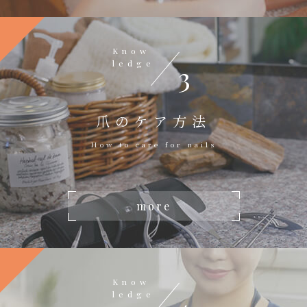
Know
ledge
3
爪のケア方法
How to care for nails
more
Know
ledge