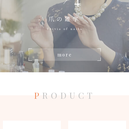
4
爪の雑学
Trivia of nails
more
P
RODUCT