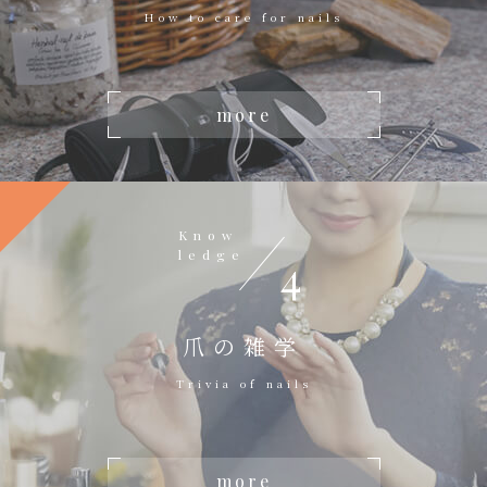
How to care for nails
more
Know
ledge
4
爪の雑学
Trivia of nails
more