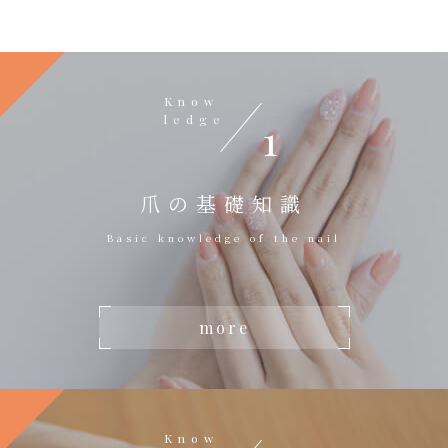
Know
ledge
1
爪の基礎知識
Basic knowledge of the nail
more
Know