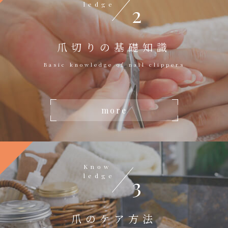
ledge
2
爪切りの基礎知識
Basic knowledge of nail clippers
more
Know
ledge
3
爪のケア方法