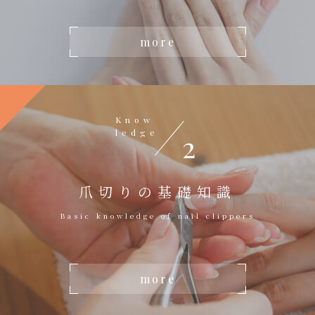
more
Know
ledge
2
爪切りの基礎知識
Basic knowledge of nail clippers
more