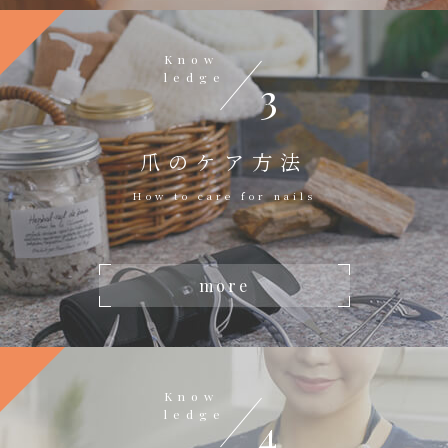
Know
ledge
3
爪のケア方法
How to care for nails
more
Know
ledge
4