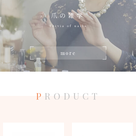
爪の雑学
Trivia of nails
more
P
RODUCT