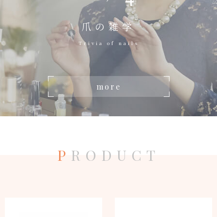
爪の雑学
Trivia of nails
more
P
RODUCT