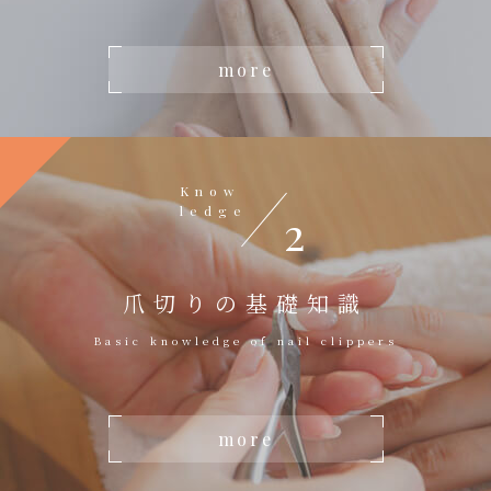
more
Know
ledge
2
爪切りの基礎知識
Basic knowledge of nail clippers
more