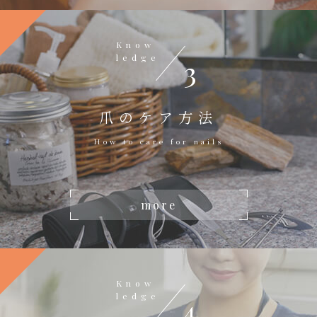
Know
ledge
3
爪のケア方法
How to care for nails
more
Know
ledge
4