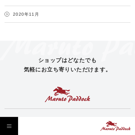
工場マップ
お知らせ
レンタル
2020年11月
イベント
アクセス
イベントカレンダー
貸し出しについて
運営者情報
動画ギャラリー
お問い合わせ
ショップは
どなたでも
店舗情報
プライバシーポリシー
気軽にお立ち寄りいただけます。
オリジナルグッズ
オンラインショップ
営業時間： 10:00 - 16:00
定休日： 土・日曜日、祝日