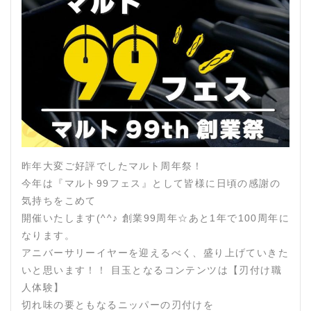
昨年大変ご好評でしたマルト周年祭！
今年は『マルト99フェス』として皆様に日頃の感謝の
気持ちをこめて
開催いたします(^^♪ 創業99周年☆あと1年で100周年に
なります。
アニバーサリーイヤーを迎えるべく、盛り上げていきた
いと思います！！ 目玉となるコンテンツは【刃付け職
人体験】
切れ味の要ともなるニッパーの刃付けを