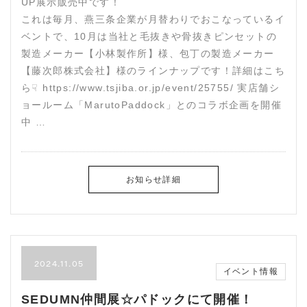
UP展示販売中です！
これは毎月、燕三条企業が月替わりでおこなっているイ
ベントで、10月は当社と毛抜きや骨抜きピンセットの
製造メーカー【小林製作所】様、包丁の製造メーカー
【藤次郎株式会社】様のラインナップです！詳細はこち
ら☟ https://www.tsjiba.or.jp/event/25755/ 実店舗シ
ョールーム「MarutoPaddock」とのコラボ企画を開催
中 …
お知らせ詳細
2024.11.05
イベント情報
SEDUMN仲間展☆パドックにて開催！