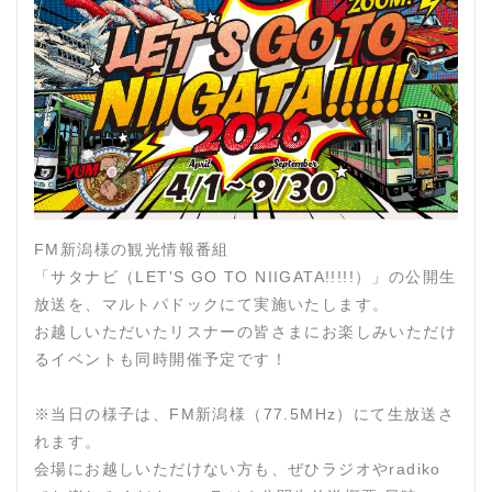
FM新潟様の観光情報番組
「サタナビ（LET'S GO TO NIIGATA!!!!!）」の公開生
放送を、マルトパドックにて実施いたします。
お越しいただいたリスナーの皆さまにお楽しみいただけ
るイベントも同時開催予定です！
※当日の様子は、FM新潟様（77.5MHz）にて生放送さ
れます。
会場にお越しいただけない方も、ぜひラジオやradiko