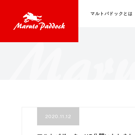
マルトパドックとは
マル
お知
イベ
イ
貸
2020.11.12
動画