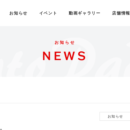
お知らせ
イベント
動画ギャラリー
店舗情
イベントカレンダー
オリ
お知らせ
貸し出しについて
NEWS
トパドックとは
工場見学
工場マップ
らせ
レンタル
ント
アクセス
ベントカレンダー
し出しについて
お知らせ
運営者情報
ギャラリー