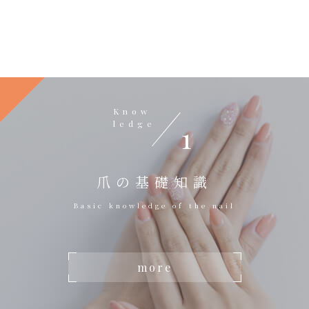
Know
ledge
1
爪の基礎知識
Basic knowledge of the nail
more