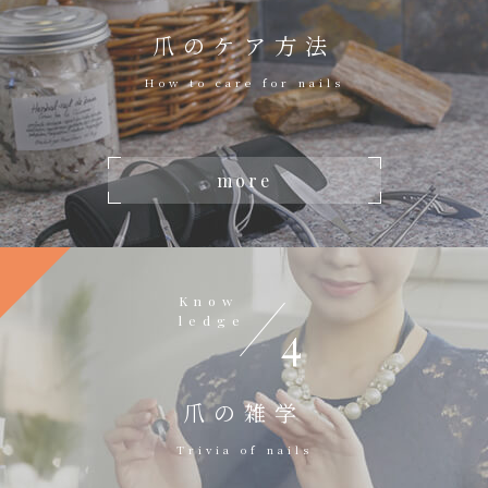
爪のケア方法
How to care for nails
more
Know
ledge
4
爪の雑学
Trivia of nails