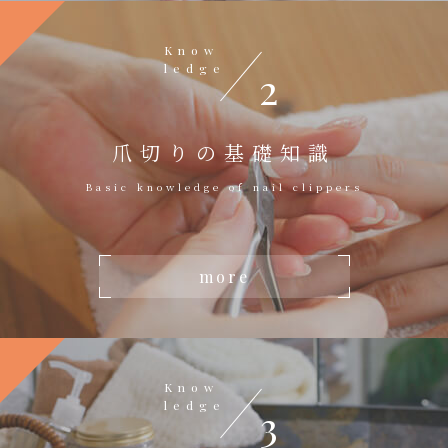
Know
ledge
2
爪切りの基礎知識
Basic knowledge of nail clippers
more
Know
ledge
3