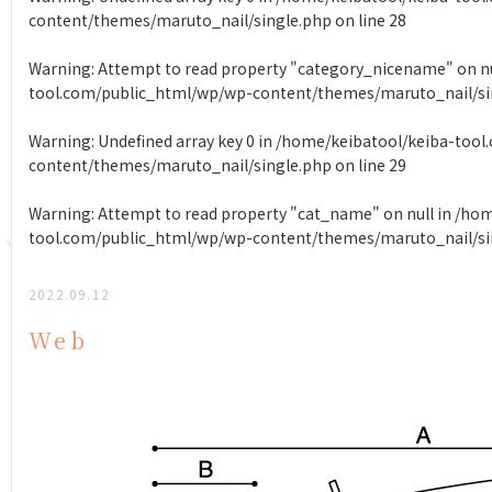
content/themes/maruto_nail/single.php
on line
28
Warning
: Attempt to read property "category_nicename" on nu
tool.com/public_html/wp/wp-content/themes/maruto_nail/si
Warning
: Undefined array key 0 in
/home/keibatool/keiba-tool
content/themes/maruto_nail/single.php
on line
29
Warning
: Attempt to read property "cat_name" on null in
/hom
tool.com/public_html/wp/wp-content/themes/maruto_nail/si
2022.09.12
Web