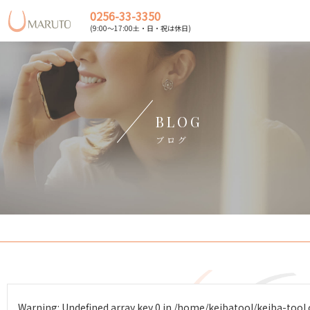
0256-33-3350
(9:00～17:00土・日・祝は休日)
BLOG
ブログ
Warning
: Undefined array key 0 in
/home/keibatool/keiba-tool