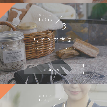
Know
ledge
3
爪のケア方法
How to care for nails
more
Know
ledge
4