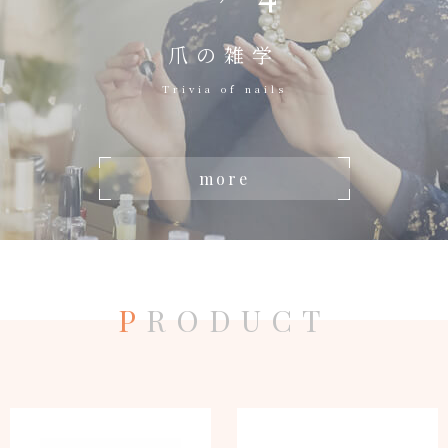
爪の雑学
Trivia of nails
more
P
RODUCT