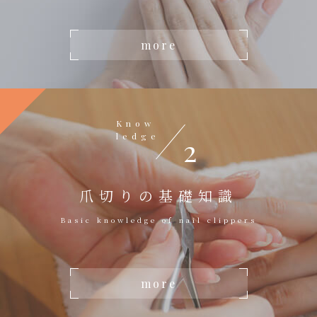
more
Know
ledge
2
爪切りの基礎知識
Basic knowledge of nail clippers
more