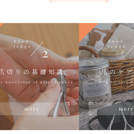
Know
Know
ledge
ledge
2
爪切りの基礎知識
爪のケ
ic knowledge of nail clippers
How to care f
more
more