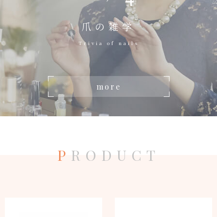
爪の雑学
Trivia of nails
more
P
RODUCT