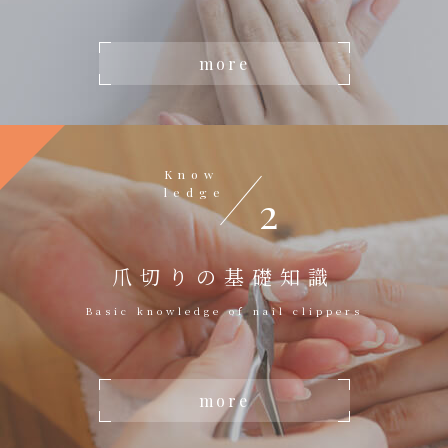
more
Know
ledge
2
爪切りの基礎知識
Basic knowledge of nail clippers
more