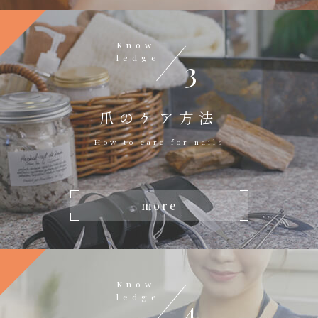
Know
ledge
3
爪のケア方法
How to care for nails
more
Know
ledge
4