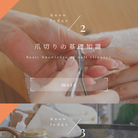
Know
ledge
2
爪切りの基礎知識
Basic knowledge of nail clippers
more
Know
ledge
3