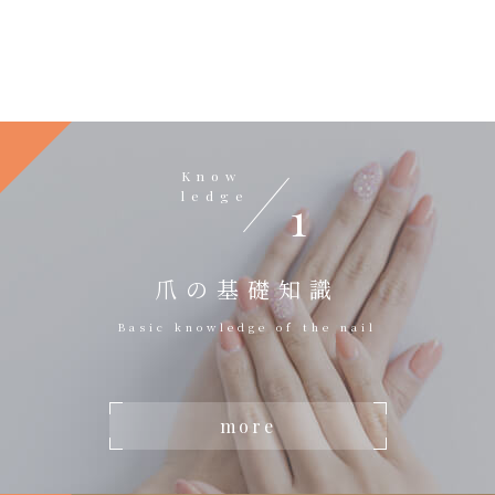
Know
ledge
1
爪の基礎知識
Basic knowledge of the nail
more