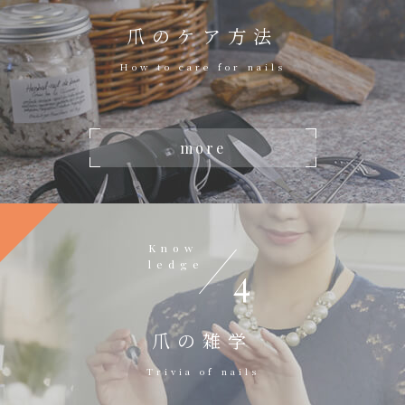
爪のケア方法
How to care for nails
more
Know
ledge
4
爪の雑学
Trivia of nails