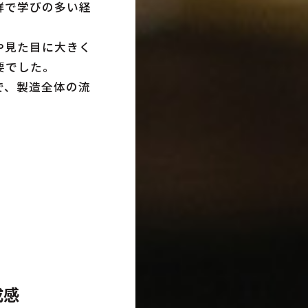
鮮で学びの多い経
や見た目に大きく
要でした。
で、製造全体の流
。
成感