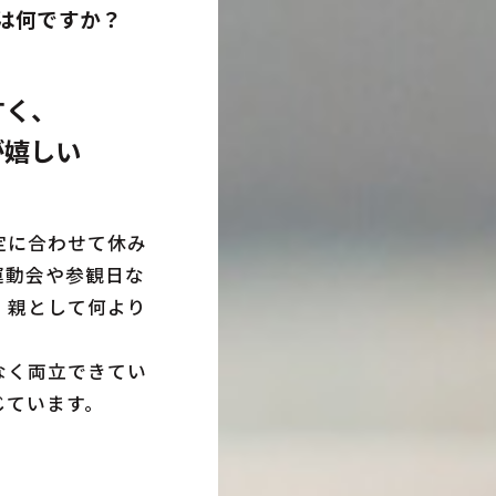
は何ですか？
すく、
が嬉しい
定に合わせて休み
運動会や参観日な
、親として何より
なく両立できてい
じています。