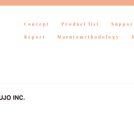
Concept
Product list
Suppor
Report
Marutomethodology