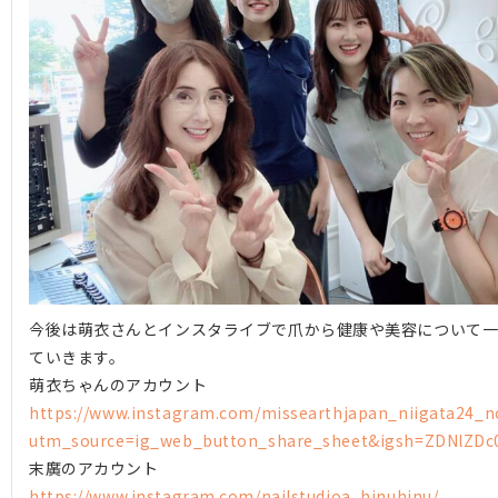
今後は萌衣さんとインスタライブで爪から健康や美容について
ていきます。
萌衣ちゃんのアカウント
https://www.instagram.com/missearthjapan_niigata24_n
utm_source=ig_web_button_share_sheet&igsh=ZDNlZDc
末廣のアカウント
https://www.instagram.com/nailstudioa_hinuhinu/