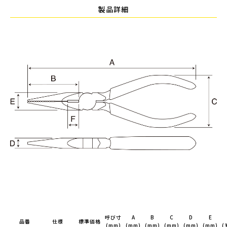
製品詳細
呼び寸
A
B
C
D
E
品番
仕様
標準価格
(mm)
(mm)
(mm)
(mm)
(mm)
(mm)
(