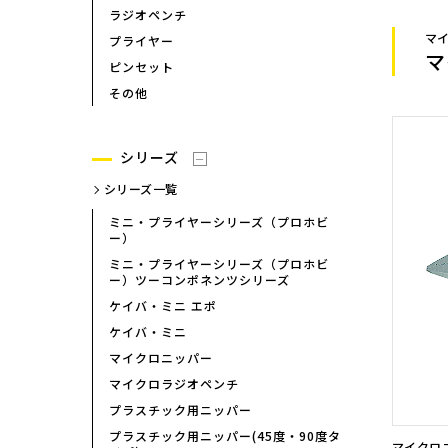
イプ）
ラジオペンチ
エルゴニッパー（プラスチッ
マ
プライヤー
マ
強力ニッパー
ピンセット
斜めニッパー
その他
ワイヤーカッター
喰切
シリーズ
パワーアップシリーズ
シリーズ一覧
ペンチ
ハイレベレージペンチ
ミニ・プライヤーシリーズ（プロホビ
ー）
ラジオペンチ
ミニ・プライヤーシリーズ（プロホビ
ー）ツーコンポネンツシリーズ
ケイバ・ミニ エポ
ケイバ・ミニ
マイクロニッパー
製品検索
マイクロラジオペンチ
プラスチック用ニッパー
プラスチック用ニッパー(45度・90度タ
マイクロ