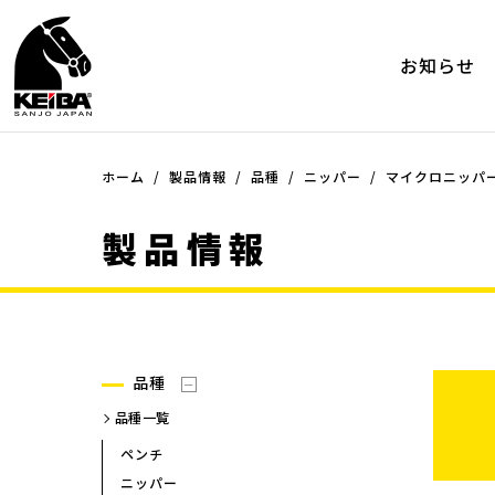
お知らせ
ホーム
品種
製品情報
品種
ニッパー
シリーズ
マイクロニッパー
品種一覧
シリーズ一覧
製品情報
ペンチ
ミニ・プライヤーシリーズ（
ー）
ニッパー
ミニ・プライヤーシリーズ（
ラジオペンチ
ー）ツーコンポネンツシリー
プライヤー
ケイバ・ミニ エポ
ピンセット
ケイバ・ミニ
品種
その他
マイクロニッパー
品種一覧
マイクロラジオペンチ
ペンチ
プラスチック用ニッパー
ニッパー
プラスチック用ニッパー(45