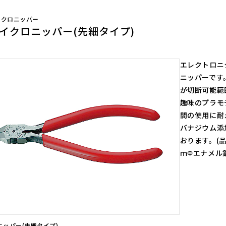
スモールクリッパー
ライツール
ク用）
イクロニッパー
マイクロヤットコ
イクロニッパー(先細タイプ)
メタペン
リードペンチ
エレクトロニ
ピンセット
ニッパーです。銅
ハンディーエンビ管カッター
が切断可能範
ハンディープロテクターモールカッタ
ー
趣味のプラモ
ハンディーダクトカッター
間の使用に耐
アジャストピンレンチ
バナジウム添
おります。(
ｍΦエナメル
ニッパー(先細タイプ)