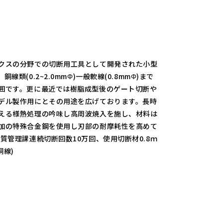
クスの分野での切断用工具として開発された小型
線類(0.2~2.0mmΦ)一般軟線(0.8mmΦ)まで
囲です。更に最近では樹脂成型後のゲート切断や
デル製作用にとその用途を広げております。長時
える様熱処理の吟味し高周波焼入を施し、材料は
加の特殊合金鋼を使用し刃部の耐摩耗性を高めて
品質管理課連続切断回数10万回、使用切断材0.8ｍ
銅線)