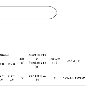
力(㎜φ)
包装寸法(1丁)
重量
(㎜)
小箱入数
JANコード
(ｇ)
包装重量(1丁)
(丁)
鉄線
より線
(ｇ)
.2～
0.2～
76×185×12
70
6
4962537300809
.6
1.6
80