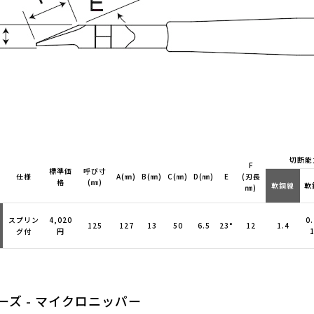
切断能
F
標準価
呼び寸
仕様
A(㎜)
B(㎜)
C(㎜)
D(㎜)
E
(刃長
格
(㎜)
軟銅線
軟
㎜)
スプリン
4,020
0
125
127
13
50
6.5
23°
12
1.4
グ付
円
1
ーズ - マイクロニッパー