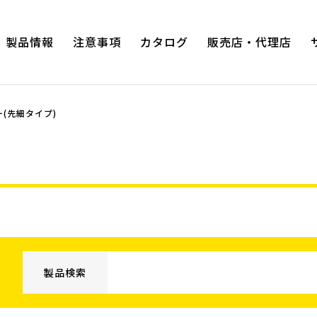
製品情報
注意事項
カタログ
販売店・代理店
(先細タイプ)
プロホビ
ヨーロッパタイプラジオペンチ
ガーデ
ハイグレードシリーズ
プロホビ
ハイグレードシリーズ2com
ズ
スムース・ローテーション
電工用薄刃ニッパー
ワイヤーストリッパー
スナップリングプライヤー
製品検索
スナップリングプライヤー（軸・両穴
用タイプ）
度・90度タ