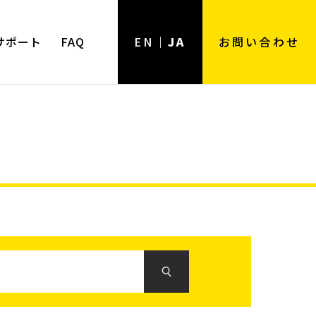
サポート
FAQ
EN
JA
お問い合わせ
用途
用途一覧
ンツール
強力用
弱電用
電工用
樹脂用
ホビー用
精密作業用
住設用
その他