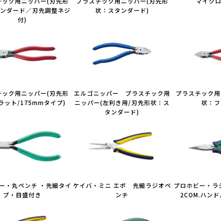
チック用ニッパー(刃先形
プラスチック用ニッパー(刃先形
マイク
ンダード／刃先調整ネジ
状：スタンダード)
付)
チック用ニッパー(刃先形
エルゴニッパー プラスチック用
プラスチック用
ラット/175mmタイプ)
ニッパー(左利き用/刃先形状：ス
状：フ
タンダード)
ー・丸ペンチ ・先細タイ
ケイバ・ミニ エポ 先細ラジオペ
プロホビー・ラ
プ・目盛付き
ンチ
2COM.ハン