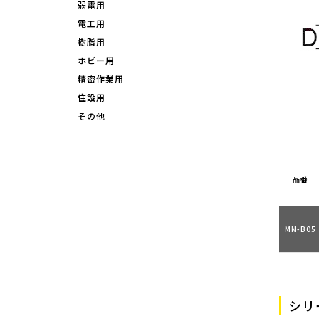
弱電用
電工用
樹脂用
ホビー用
精密作業用
住設用
その他
品番
MN-B05
シリ