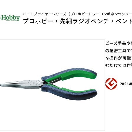
スモールクリッパー
ライツール
ク用）
ミニ・プライヤーシリーズ（プロホビー）ツーコンポネンツシリ
マイクロヤットコ
プロホビー・先細ラジオペンチ・ベントタ
メタペン
リードペンチ
ピンセット
ビーズ手芸や
ハンディーエンビ管カッター
の精密工具で
ハンディープロテクターモールカッタ
な操作が可能
ー
むだけでは作
ハンディーダクトカッター
アジャストピンレンチ
200