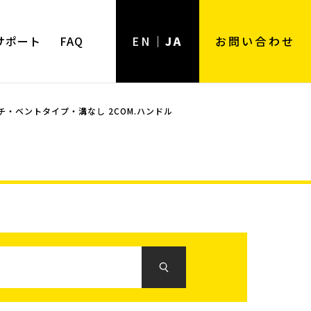
サポート
FAQ
EN
JA
お問い合わせ
・ベントタイプ・溝なし 2COM.ハンドル
用途
用途一覧
ンツール
強力用
弱電用
電工用
樹脂用
ホビー用
精密作業用
住設用
その他