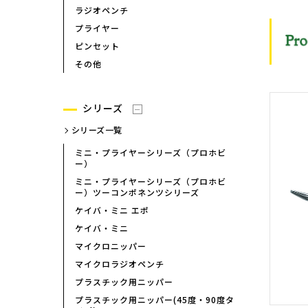
イプ）
ラジオペンチ
エルゴニッパー（プラスチッ
プライヤー
強力ニッパー
ピンセット
斜めニッパー
その他
ワイヤーカッター
喰切
シリーズ
パワーアップシリーズ
シリーズ一覧
ペンチ
ハイレベレージペンチ
ミニ・プライヤーシリーズ（プロホビ
ー）
ラジオペンチ
ミニ・プライヤーシリーズ（プロホビ
ー）ツーコンポネンツシリーズ
ケイバ・ミニ エポ
ケイバ・ミニ
マイクロニッパー
製品検索
マイクロラジオペンチ
プラスチック用ニッパー
プラスチック用ニッパー(45度・90度タ