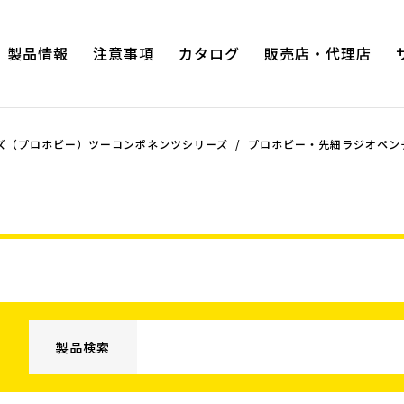
製品情報
注意事項
カタログ
販売店・代理店
ズ（プロホビー）ツーコンポネンツシリーズ
プロホビー・先細ラジオペンチ
プロホビ
ヨーロッパタイプラジオペンチ
ガーデ
ハイグレードシリーズ
プロホビ
ハイグレードシリーズ2com
ズ
スムース・ローテーション
電工用薄刃ニッパー
ワイヤーストリッパー
スナップリングプライヤー
製品検索
スナップリングプライヤー（軸・両穴
用タイプ）
度・90度タ