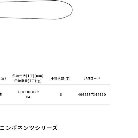
包装寸法(1丁)(mm)
(g)
小箱入数(丁)
JANコード
包装重量(1丁)(g)
76×186×22
5
6
4962537344810
84
ーコンポネンツシリーズ