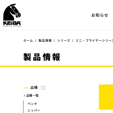
お知らせ
ホーム
品種
製品情報
シリーズ
シリーズ
ミニ・プライヤーシリー
品種一覧
シリーズ一覧
製品情報
ペンチ
ミニ・プライヤーシリーズ（
ー）
ニッパー
ミニ・プライヤーシリーズ（
ラジオペンチ
ー）ツーコンポネンツシリー
プライヤー
ケイバ・ミニ エポ
ピンセット
ケイバ・ミニ
品種
その他
マイクロニッパー
品種一覧
マイクロラジオペンチ
ペンチ
プラスチック用ニッパー
ニッパー
プラスチック用ニッパー(45