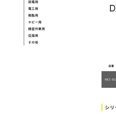
弱電用
電工用
樹脂用
ホビー用
精密作業用
住設用
その他
品番
HEC-D1
シリ