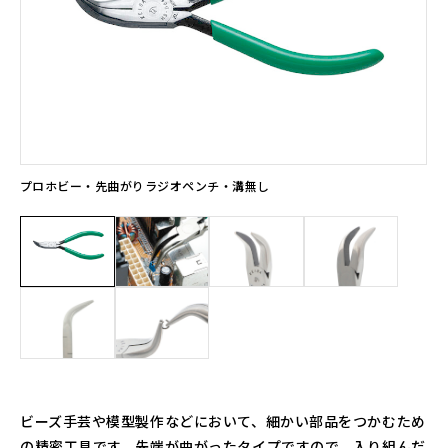
プロホビー・先曲がりラジオペンチ・溝無し
ビーズ手芸や模型製作などにおいて、細かい部品をつかむため
の精密工具です。先端が曲がったタイプですので、入り組んだ