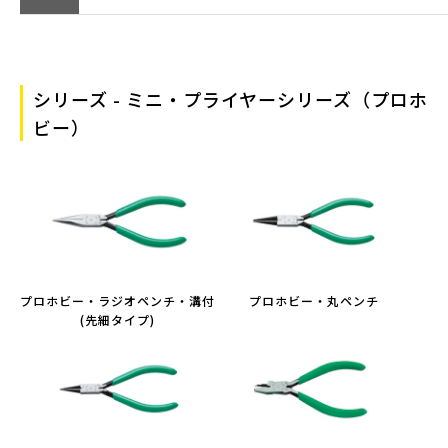
シリーズ - ミニ・プライヤーシリーズ（プロホ
ビー）
プロホビー・ラジオペンチ・溝付
プロホビー・丸ペンチ
(先細タイプ)