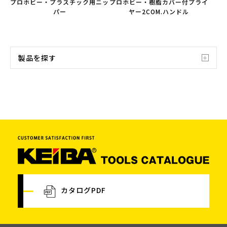
プロホビー・プラスチック用ニッ
プロホビー・樹脂カバー付プライ
パー
ヤー2COM.ハンドル
製品を探す
カタログPDF