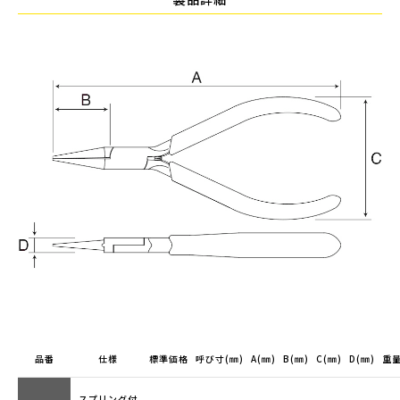
品番
仕様
標準価格
呼び寸(㎜)
A(㎜)
B(㎜)
C(㎜)
D(㎜)
重量
スプリング付