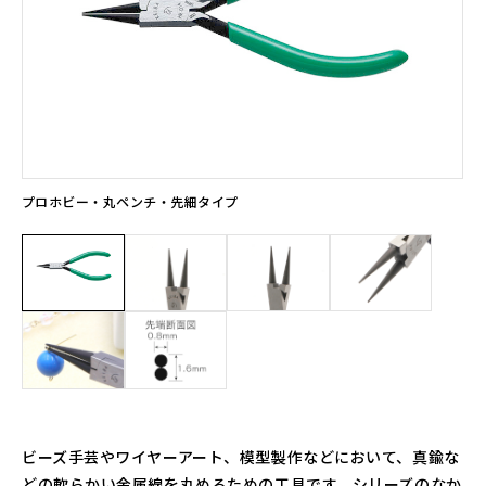
プロホビー・丸ペンチ・先細タイプ
ビーズ手芸やワイヤーアート、模型製作などにおいて、真鍮な
どの軟らかい金属線を丸めるための工具です。シリーズのなか