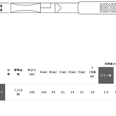
切断能力
F
仕
標準価
呼び寸
A(㎜)
B(㎜)
C(㎜)
D(㎜)
E(㎜)
(刃長
様
格
(㎜)
ピアノ線
㎜)
7,110
-C
240
245
39
52
14
33
19
2.0
円