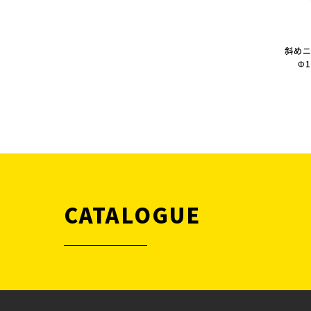
斜めニ
Φ1
CATALOGUE