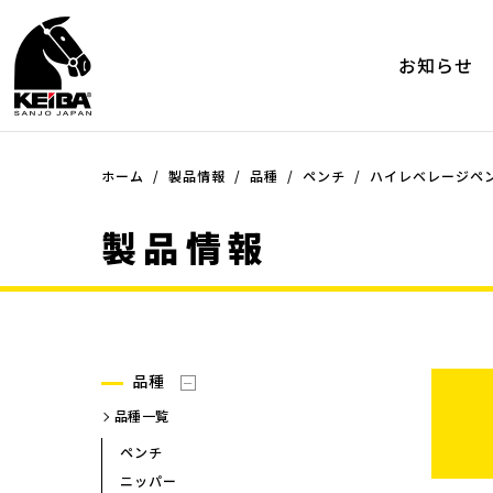
お知らせ
ホーム
品種
製品情報
品種
ペンチ
シリーズ
ハイレベレージペン
品種一覧
シリーズ一覧
製品情報
ペンチ
ミニ・プライヤーシリーズ（
ー）
ニッパー
ミニ・プライヤーシリーズ（
ラジオペンチ
ー）ツーコンポネンツシリー
プライヤー
ケイバ・ミニ エポ
ピンセット
ケイバ・ミニ
品種
その他
マイクロニッパー
品種一覧
マイクロラジオペンチ
ペンチ
プラスチック用ニッパー
ニッパー
プラスチック用ニッパー(45