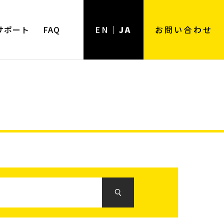
サポート
FAQ
EN
JA
お問い合わせ
用途
用途一覧
ンツール
強力用
弱電用
電工用
樹脂用
ホビー用
精密作業用
住設用
その他