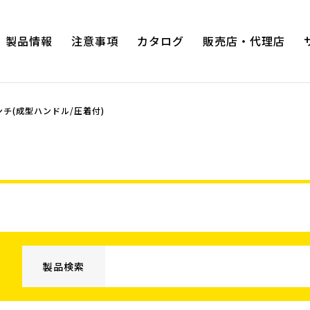
製品情報
注意事項
カタログ
販売店・代理店
チ(成型ハンドル/圧着付)
プロホビ
ヨーロッパタイプラジオペンチ
ガーデ
ハイグレードシリーズ
プロホビ
ハイグレードシリーズ2com
ズ
スムース・ローテーション
電工用薄刃ニッパー
ワイヤーストリッパー
スナップリングプライヤー
製品検索
スナップリングプライヤー（軸・両穴
用タイプ）
度・90度タ