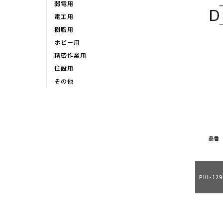
弱電用
電工用
樹脂用
ホビー用
精密作業用
住設用
その他
品番
PHL-129