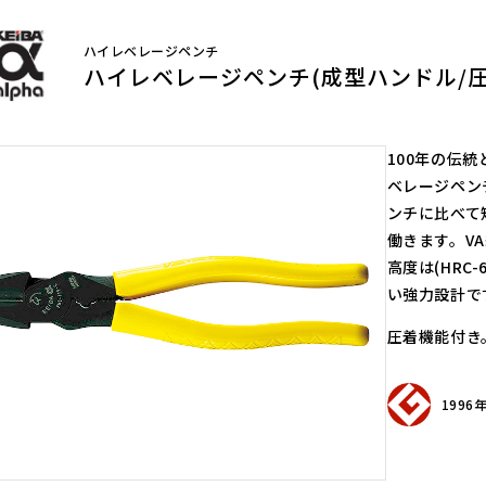
スモールクリッパー
ライツール
ク用）
ハイレベレージペンチ
マイクロヤットコ
ハイレベレージペンチ(成型ハンドル/圧
メタペン
リードペンチ
ピンセット
100年の伝
ハンディーエンビ管カッター
ベレージペン
ハンディープロテクターモールカッタ
ンチに比べて
ー
働きます。V
ハンディーダクトカッター
高度は(HRC
アジャストピンレンチ
い強力設計で
圧着機能付き
199