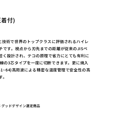
着付)
統と技術で世界のトップクラスに評価されるハイレ
チです。視点から刃先までの距離が従来のJISペ
短く設計され、テコの原理で省力にとても有利に
A線の3芯タイプを一度に切断できます。更に焼入
-61~64)高周波による精密な温度管理で安全性の高
す。
。
6年 グッドデザイン選定商品