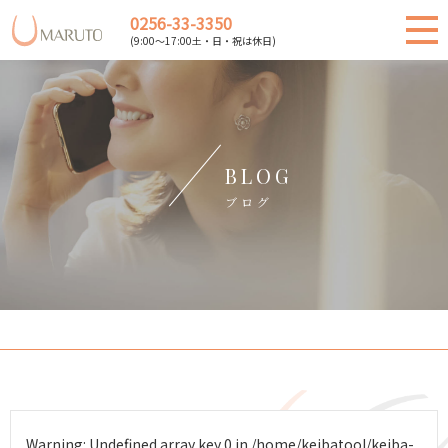
0256-33-3350
(9:00～17:00土・日・祝は休日)
BLOG
ブログ
Warning
: Undefined array key 0 in
/home/keibatool/keiba-