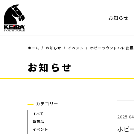
お知らせ
ホーム
品種
お知らせ
イベント
シリーズ
ホビーラウンド32に出
品種一覧
シリーズ一覧
お知らせ
ペンチ
ミニ・プライヤーシリーズ（
ー）
ニッパー
ミニ・プライヤーシリーズ（
ラジオペンチ
ー）ツーコンポネンツシリー
プライヤー
ケイバ・ミニ エポ
ピンセット
ケイバ・ミニ
カテゴリー
その他
マイクロニッパー
すべて
マイクロラジオペンチ
2025.04
新商品
プラスチック用ニッパー
ホビ
イベント
プラスチック用ニッパー(45