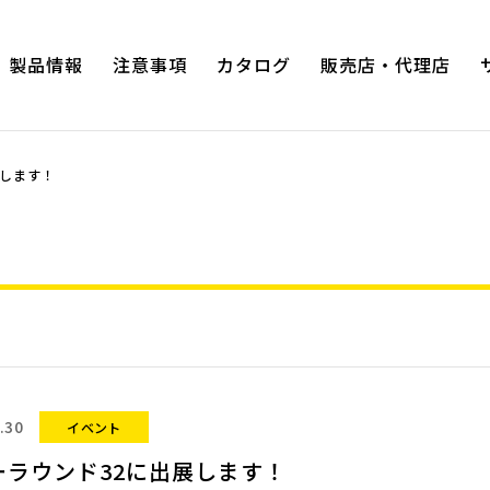
製品情報
注意事項
カタログ
販売店・代理店
展します！
プロホビ
ヨーロッパタイプラジオペンチ
ガーデ
ハイグレードシリーズ
プロホビ
ハイグレードシリーズ2com
ズ
スムース・ローテーション
電工用薄刃ニッパー
ワイヤーストリッパー
スナップリングプライヤー
.30
イベント
スナップリングプライヤー（軸・両穴
用タイプ）
ーラウンド32に出展します！
度・90度タ