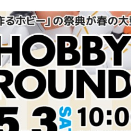
スモールクリッパー
ライツール
ク用）
マイクロヤットコ
メタペン
リードペンチ
ピンセット
ハンディーエンビ管カッター
ハンディープロテクターモールカッタ
ー
ハンディーダクトカッター
アジャストピンレンチ