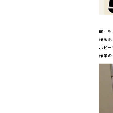
前回も
作るホ
ホビー
作業の