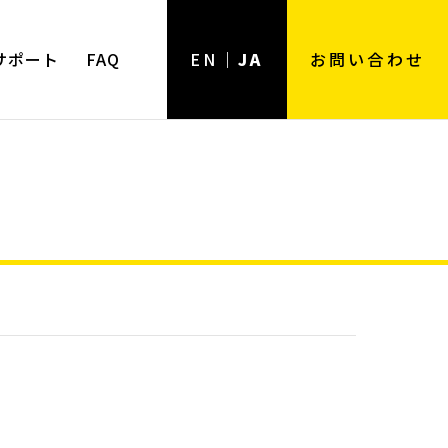
サポート
FAQ
EN
JA
お問い合わせ
用途
用途一覧
ンツール
強力用
弱電用
電工用
樹脂用
ホビー用
精密作業用
住設用
その他