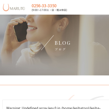
0256-33-3350
(9:00～17:00土・日・祝は休日)
BLOG
ブログ
Warning
: Undefined array key 0 in
/home/keibatool/keiba-