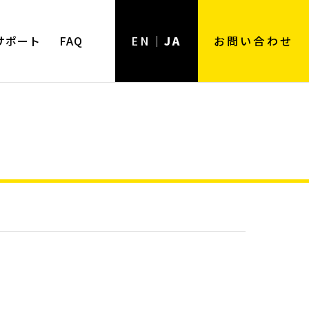
サポート
FAQ
EN
JA
お問い合わせ
用途
用途一覧
ンツール
強力用
弱電用
電工用
樹脂用
ホビー用
精密作業用
住設用
その他