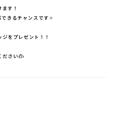
けます！
感できるチャンスです✧
ッジをプレゼント！！
ください𐂃