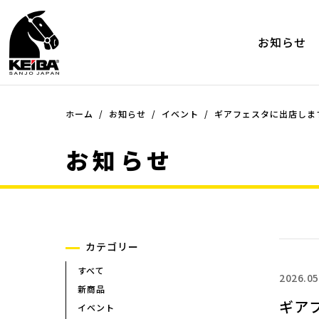
お知らせ
ホーム
品種
お知らせ
イベント
シリーズ
ギアフェスタに出店しま
品種一覧
シリーズ一覧
お知らせ
ペンチ
ミニ・プライヤーシリーズ（
ー）
ニッパー
ミニ・プライヤーシリーズ（
ラジオペンチ
ー）ツーコンポネンツシリー
プライヤー
ケイバ・ミニ エポ
ピンセット
ケイバ・ミニ
カテゴリー
その他
マイクロニッパー
すべて
マイクロラジオペンチ
2026.05
新商品
プラスチック用ニッパー
ギア
イベント
プラスチック用ニッパー(45