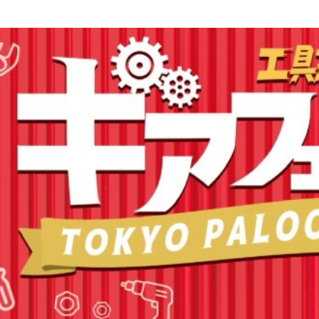
スモールクリッパー
ライツール
ク用）
マイクロヤットコ
メタペン
リードペンチ
ピンセット
ハンディーエンビ管カッター
ハンディープロテクターモールカッタ
ー
ハンディーダクトカッター
アジャストピンレンチ