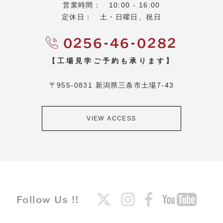
営業時間： 10:00 - 16:00
定休日： 土・日曜日、祝日
0256-46-0282
【工場見学ご予約も承ります】
マルトパドックとは
工場見学
〒955-0831 新潟県三条市土場7-43
工場マップ
お知らせ
レンタル
イベント
VIEW ACCESS
アクセス
イベントカレンダー
貸し出しについて
運営者情報
動画ギャラリー
お問い合わせ
店舗情報
プライバシーポリシー
Follow Us !!
オリジナルグッズ
オンラインショップ