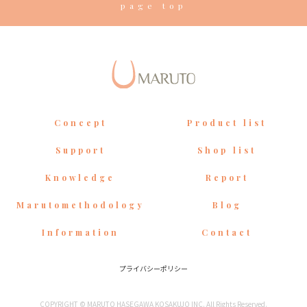
page top
Concept
Product list
Support
Shop list
Knowledge
Report
Marutomethodology
Blog
Information
Contact
プライバシーポリシー
COPYRIGHT © MARUTO HASEGAWA KOSAKUJO INC. All Rights Reserved.