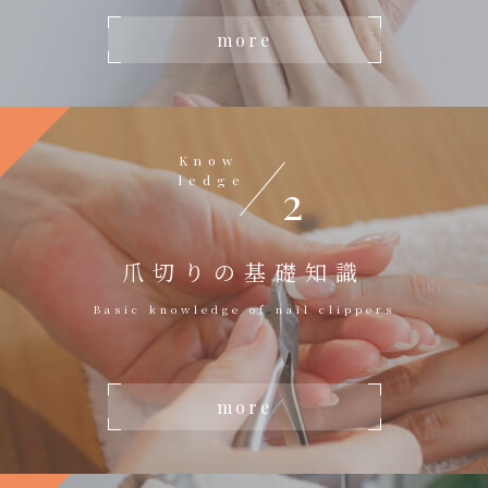
more
Know
ledge
2
爪切りの基礎知識
Basic knowledge of nail clippers
more