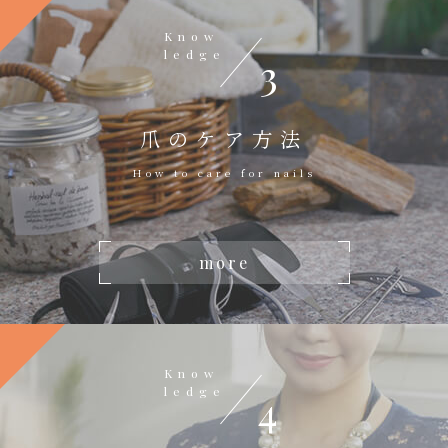
Know
ledge
3
爪のケア方法
How to care for nails
more
Know
ledge
4