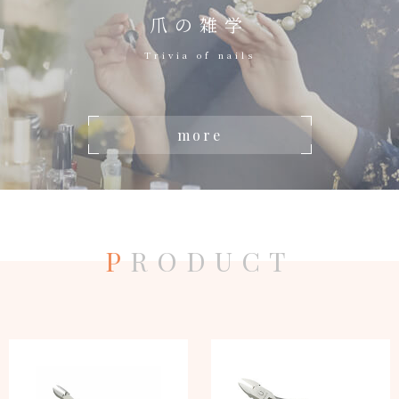
爪の雑学
Trivia of nails
more
P
RODUCT