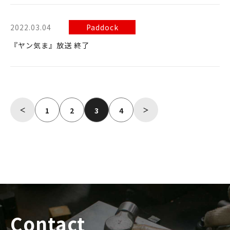
2022.03.04
Paddock
『ヤン気ま』放送 終了
＜
1
2
3
4
＞
Contact