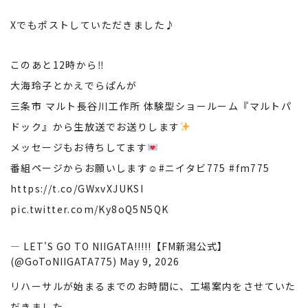
Xでもポストしていただきました♪
このあと12時から‼︎
大海玲子とかえでらぱんが
三条市 マルト長谷川工作所 体験型ショールーム『マルトパ
ドック』から生放送でお送りします
メッセージもお待ちしてます
番組ページからお願いします☺︎
#ニイタビ775
#fm775
https://t.co/GWxvXJUKSI
pic.twitter.com/Ky8oQ5N5QK
— LET'S GO TO NIIGATA!!!!!【FM新潟公式】
(@GoToNIIGATA775)
May 9, 2026
リハーサルが始まるまでのお時間に、工場案内をさせていた
だきました。